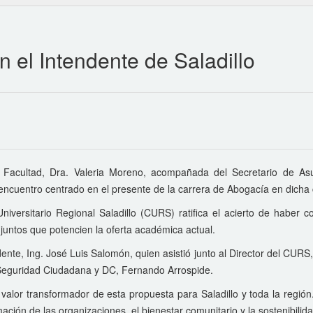
n el Intendente de Saladillo
a Facultad, Dra. Valeria Moreno, acompañada del Secretario de As
 encuentro centrado en el presente de la carrera de Abogacía en dicha 
niversitario Regional Saladillo (CURS) ratifica el acierto de haber co
njuntos que potencien la oferta académica actual.
nte, Ing. José Luis Salomón, quien asistió junto al Director del CURS
e Seguridad Ciudadana y DC, Fernando Arrospide.
l valor transformador de esta propuesta para Saladillo y toda la regió
ción de las organizaciones, el bienestar comunitario y la sostenibilidad 