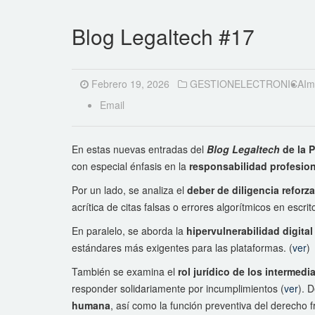
Blog Legaltech #17
Febrero 19, 2026
GESTIONELECTRONICA
Im
Email
En estas nuevas entradas del
Blog Legaltech
de la P
con especial énfasis en la
responsabilidad profesion
Por un lado, se analiza el
deber de diligencia reforza
acrítica de citas falsas o errores algorítmicos en escri
En paralelo, se aborda la
hipervulnerabilidad digital
estándares más exigentes para las plataformas. (
ver
)
También se examina el
rol jurídico de los intermedia
responder solidariamente por incumplimientos (
ver
). 
humana
, así como la función preventiva del derecho f