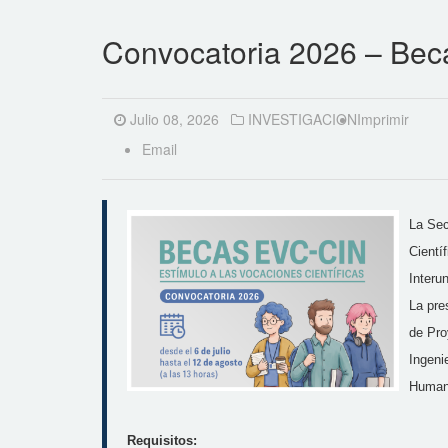
Convocatoria 2026 – Beca
Julio 08, 2026
INVESTIGACION
Imprimir
Email
La Sec
Cientí
Interun
La pre
de Pro
Ingeni
Human
Requisitos: