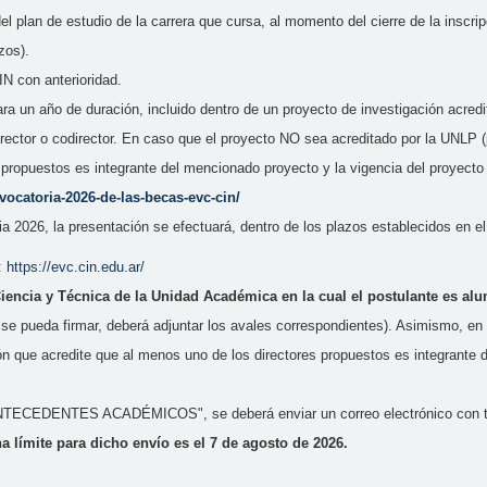
 plan de estudio de la carrera que cursa, al momento del cierre de la inscrip
zos).
N con anterioridad.
ra un año de duración, incluido dentro de un proyecto de investigación acredi
director o codirector. En caso que el proyecto NO sea acreditado por la UNLP
propuestos es integrante del mencionado proyecto y la vigencia del proyecto (f
vocatoria-2026-de-las-
becas-evc-cin/
ia 2026, la presentación se efectuará, dentro de los plazos establecidos en 
o:
https://evc.cin.edu.ar/
Ciencia y Técnica de la Unidad Académica en la cual el postulante es al
e pueda firmar, deberá adjuntar los avales correspondientes). Asimismo, en
n que acredite que al menos uno de los directores propuestos es integrante 
NTECEDENTES ACADÉMICOS", se deberá enviar un correo electrónico con todo
ha límite para dicho envío es el 7 de agosto de 2026.