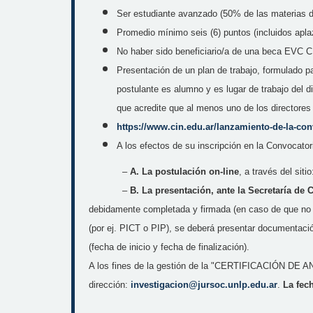
Ser estudiante avanzado (50% de las materias del
Promedio mínimo seis (6) puntos (incluidos apla
No haber sido beneficiario/a de una beca EVC CI
Presentación de un plan de trabajo, formulado pa
postulante es alumno y es lugar de trabajo del 
que acredite que al menos uno de los directores 
https://www.cin.edu.ar/
lanzamiento-de-la-
con
A los efectos de su inscripción en la Convocator
–
A. La postulación on-line
, a través del siti
–
B. La presentación, ante la Secretaría de 
debidamente completada y firmada (en caso de que no s
(por ej. PICT o PIP), se deberá presentar documentació
(fecha de inicio y fecha de finalización).
A los fines de la gestión de la "CERTIFICACIÓN DE A
dirección:
investigacion@jursoc.unlp.edu
.
ar
.
La fec