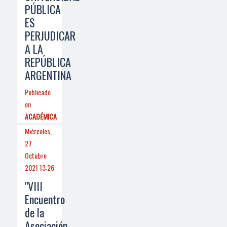
PÚBLICA
ES
PERJUDICAR
A LA
REPÚBLICA
ARGENTINA
Publicado
en
ACADÉMICA
Miércoles,
27
Octubre
2021 13:26
"VIII
Encuentro
de la
Asociación