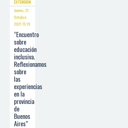
EXTENSIÓN
Jueves, 21
Octubre
2021 15:19
“Encuentro
sobre
educación
inclusiva.
Reflexionamos
sobre
las
experiencias
en la
provincia
de
Buenos
Aires”