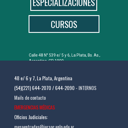
ESPECIALIZACIONES
CURSOS
Calle 48 N° 539 e/ 5 y 6, La Plata, Bs. As.,
Argentina. CP 1900.
Tel: 54 221 644-2072 de lunes a viernes,
de 9:00 a 19:30 hs.
48 e/ 6 y 7, La Plata, Argentina
(54)(221) 644-2070 / 644-2090 -
INTERNOS
Mails de contacto
EMERGENCIAS MÉDICAS
Oficios Judiciales:
mesaentradas@jursoc.unlp.edu.ar