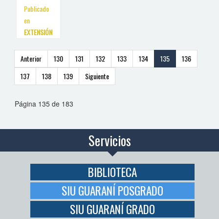
Publicado
en
EXTENSIÓN
Anterior
130
131
132
133
134
135
136
137
138
139
Siguiente
Página 135 de 183
Servicios
BIBLIOTECA
SIU GUARANÍ POSGRADO
SIU GUARANÍ GRADO