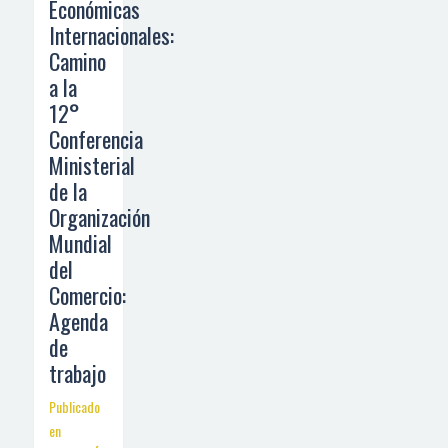
Económicas
Internacionales:
Camino
a la
12°
Conferencia
Ministerial
de la
Organización
Mundial
del
Comercio:
Agenda
de
trabajo
Publicado
en