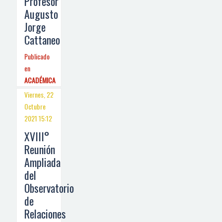
Profesor
Augusto
Jorge
Cattaneo
Publicado
en
ACADÉMICA
Viernes, 22
Octubre
2021 15:12
XVIII°
Reunión
Ampliada
del
Observatorio
de
Relaciones