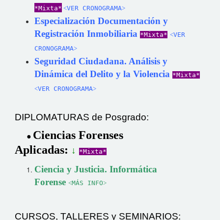
*Mixta*
˂VER CRONOGRAMA˃
Especialización Documentación y
Registración Inmobiliaria
*Mixta*
˂VER
CRONOGRAMA˃
Seguridad Ciudadana. Análisis y
Dinámica del Delito y la Violencia
*Mixta*
˂VER CRONOGRAMA˃
DIPLOMATURAS de Posgrado:
Ciencias Forenses
●
Aplicadas:
↓
*Mixta*
Ciencia y Justicia. Informática
Forense
˂MÁS INFO˃
CURSOS, TALLERES y SEMINARIOS: