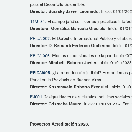
para el Desarrollo Sostenible.
Director: Surasky Javier Leonardo
. Inicio: 01/01/2
11/J181.
El campo jurídico: Teorías y prácticas inter
Directora: González Manuela Graciela
. Inicio: 01/0
PPID/J007
. El Derecho Internacional Público y el abor
Director: Di Bernardi Federico Guillermo
. Inicio: 0
PPID/J006.
Efectos dimensionales de la pandemia 
Director: Mirabelli Roberto Javier.
Inicio: 01/01/2023
PPID/J005.
¿La reproducción judicial? Herramientas par
Penal en la Provincia de Buenos Aires.
Director: Kostenwein Roberto Ezequiel
. Inicio: 01/
EJ001
.
Desigualdades estructurales, políticas sociale
Director: Cristeche Mauro
. Inicio: 01/01/2023 - Fin:
Proyectos Acreditación 2023.