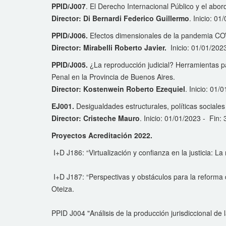
PPID/J007
. El Derecho Internacional Público y el abo
Director: Di Bernardi Federico Guillermo
. Inicio: 0
PPID/J006.
Efectos dimensionales de la pandemia 
Director: Mirabelli Roberto Javier.
Inicio: 01/01/202
PPID/J005.
¿La reproducción judicial? Herramientas par
Penal en la Provincia de Buenos Aires.
Director: Kostenwein Roberto Ezequiel
. Inicio: 01
EJ001.
Desigualdades estructurales, políticas sociale
Director: Cristeche Mauro
. Inicio: 01/01/2023 - Fin:
Proyectos Acreditación 2022.
I+D J186: “Virtualización y confianza en la justicia: 
I+D J187: “Perspectivas y obstáculos para la reforma de
Oteiza.
PPID J004 "Análisis de la producción jurisdiccional de