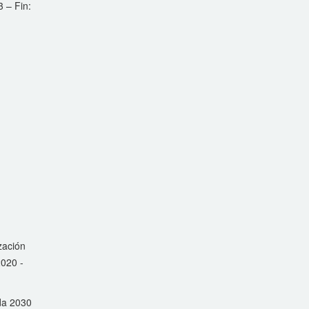
3 – Fin:
zación
2020 -
nda 2030