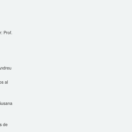
: Prof.
 Andreu
os al
 Susana
os de