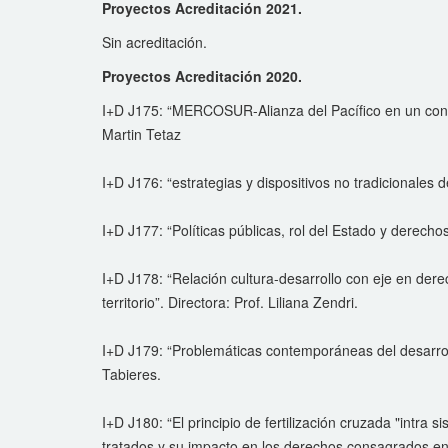
Proyectos Acreditación 2021.
Sin acreditación.
Proyectos Acreditación 2020.
I+D J175: “MERCOSUR-Alianza del Pacífico en un contex
Martin Tetaz
I+D J176: “estrategias y dispositivos no tradicionales 
I+D J177: “Políticas públicas, rol del Estado y derechos
I+D J178: “Relación cultura-desarrollo con eje en derec
territorio”. Directora: Prof. Liliana Zendri.
I+D J179: “Problemáticas contemporáneas del desarroll
Tabieres.
I+D J180: “El principio de fertilización cruzada "intr
tratados y su impacto en los derechos consagrados en 