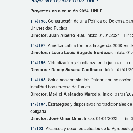
Proyectos en ejecución 2025. UNLP
Proyectos en ejecución 2024. UNLP
11/J198.
Construcción de una Política de Defensa para
Universidad Pública.
Director: Juan Alberto Rial
. Inicio: 01/01/2024 - Fin:
11/J197
. América Latina frente a la agenda 2030 en ti
Directora: Laura Lucía Bogado Bordazar
. Inicio: 0
11/J196
.
Virtualización y Confianza en la justicia: La 
Directora: Nancy Susana Cardinaux
. Inicio: 01/01/
11/J195
.
Salud socioambiental: Determinantes socioam
localidad bonaerense de Rauch.
Director: Medici Alejandro Marcelo.
Inicio: 01/01/20
11/J194.
Estrategias y dispositivos no tradicionales d
obligada.
Director: José Omar Orler
. Inicio: 01/01/2023 – Fin:
11/193
.
Alcances y desafíos actuales de la Agroecología