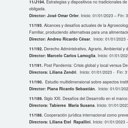
11/J194.
Estrategias y dispositivos no tradicionales d
obligada.
Director: José Omar Orler
. Inicio: 01/01/2023 – Fin:
11/193
. Alcances y desafíos actuales de la Agroecologí
Familiar, produciendo alternativas para una alimentac
Director: Andreu Ricardo César
. Inicio: 01/01/2023
11/192.
Derecho Administrativo, Agrario, Ambiental y 
Director: Marcelo Carlos Lamoglia
. Inicio: 01/01/20
11/191.
Post Pandemia: Crisis global y local versus De
Directora: Liliana Zendri
. Inicio: 01/01/2023 - Fin: 
11/190.
Estudio multidimensional sobre aspectos insti
Director: Piana Ricardo Sebastián
. Inicio: 01/01/20
11/189.
Siglo XXI. Desafíos del Desarrollo en el marco 
Directora: Tabieres María Susana
. Inicio: 01/01/20
11/188.
Cooperación jurídica internacional como preven
Directora: Liliana Etel Rapallini
. Inicio: 01/01/2023