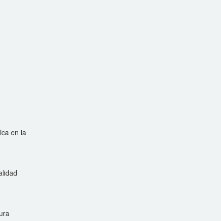
ica en la
alidad
tura