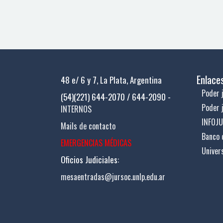
Enlace
48 e/ 6 y 7, La Plata, Argentina
Poder j
(54)(221) 644-2070 / 644-2090 -
Poder 
INTERNOS
INFOJ
Mails de contacto
Banco 
EMERGENCIAS MÉDICAS
Univer
Oficios Judiciales:
mesaentradas@jursoc.unlp.edu.ar