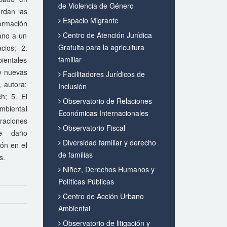
de Violencia de Género
rdan las
Espacio Migrante
formación
Centro de Atención Jurídica
ano a un
Gratuita para la agricultura
cios; 2.
familiar
ientales
 y nuevas
Facilitadores Jurídicos de
, autora:
Inclusión
ch; 5. El
Observatorio de Relaciones
mbiental
Económicas Internacionales
raciones
Observatorio Fiscal
de daño
Diversidad familiar y derecho
ón en el
de familias
s.
Niñez, Derechos Humanos y
Políticas Públicas
Centro de Acción Urbano
Ambiental
Observatorio de litigación y