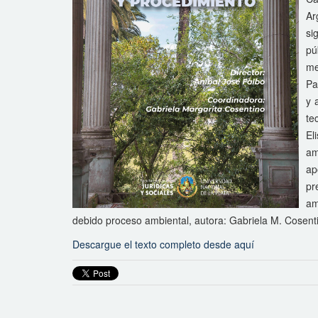
Ar
si
pú
me
Pa
y 
te
El
am
ap
pr
am
debido proceso ambiental, autora: Gabriela M. Cosentin
Descargue el texto completo desde aquí