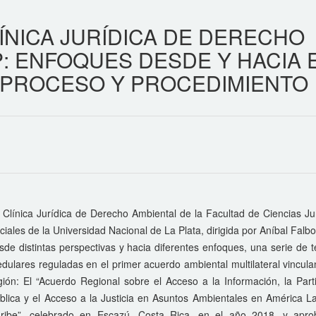
ÍNICA JURÍDICA DE DERECHO
P: ENFOQUES DESDE Y HACIA 
 PROCESO Y PROCEDIMIENTO
 Clínica Jurídica de Derecho Ambiental de la Facultad de Ciencias Ju
ciales de la Universidad Nacional de La Plata, dirigida por Aníbal Falbo
sde distintas perspectivas y hacia diferentes enfoques, una serie de 
dulares reguladas en el primer acuerdo ambiental multilateral vincula
gión: El “Acuerdo Regional sobre el Acceso a la Información, la Part
blica y el Acceso a la Justicia en Asuntos Ambientales en América La
ribe”, celebrado en Escazú, Costa Rica, en el año 2018, y apr