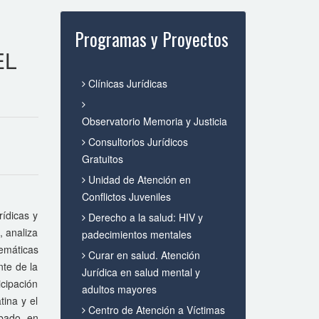
Programas y Proyectos
EL
Clínicas Jurídicas
Observatorio Memoria y Justicia
Consultorios Jurídicos
Gratuitos
Unidad de Atención en
Conflictos Juveniles
rídicas y
Derecho a la salud: HIV y
, analiza
padecimientos mentales
temáticas
Curar en salud. Atención
nte de la
Jurídica en salud mental y
icipación
adultos mayores
tina y el
Centro de Atención a Víctimas
obado en