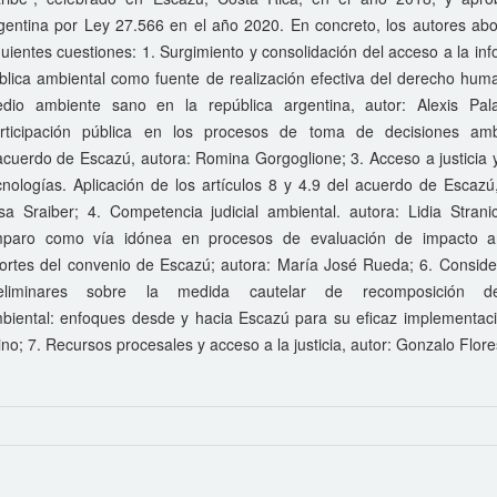
gentina por Ley 27.566 en el año 2020. En concreto, los autores abo
guientes cuestiones: 1. Surgimiento y consolidación del acceso a la in
blica ambiental como fuente de realización efectiva del derecho hum
dio ambiente sano en la república argentina, autor: Alexis Pala
rticipación pública en los procesos de toma de decisiones amb
acuerdo de Escazú, autora: Romina Gorgoglione; 3. Acceso a justicia
cnologías. Aplicación de los artículos 8 y 4.9 del acuerdo de Escazú
isa Sraiber; 4. Competencia judicial ambiental. autora: Lidia Strani
paro como vía idónea en procesos de evaluación de impacto a
ortes del convenio de Escazú; autora: María José Rueda; 6. Conside
eliminares sobre la medida cautelar de recomposición 
biental: enfoques desde y hacia Escazú para su eficaz implementaci
o; 7. Recursos procesales y acceso a la justicia, autor: Gonzalo Flore