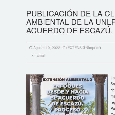
PUBLICACIÓN DE LA CL
AMBIENTAL DE LA UNL
ACUERDO DE ESCAZÚ.
Agosto 19, 2022
EXTENSION
Imprimir
Email
La
So
de
me
re
Pú
Ca