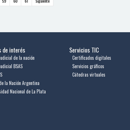
59
60
61
Siguiente
s de interés
Servicios TIC
udicial de la nación
Certificados digitales
judicial BSAS
Servicios gráficos
US
Cátedras virtuales
de la Nación Argentina
sidad Nacional de La Plata