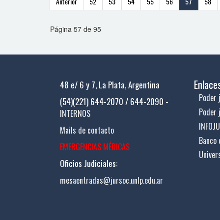
Anterior
52
53
54
55
56
57
58
Página 57 de 95
Enlace
48 e/ 6 y 7, La Plata, Argentina
Poder j
(54)(221) 644-2070 / 644-2090 -
Poder 
INTERNOS
INFOJ
Mails de contacto
Banco 
EMERGENCIAS MÉDICAS
Univer
Oficios Judiciales:
mesaentradas@jursoc.unlp.edu.ar