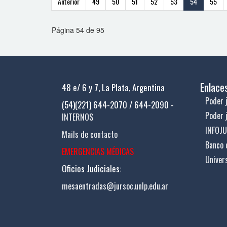
Anterior
49
50
51
52
53
54
55
Página 54 de 95
Enlace
48 e/ 6 y 7, La Plata, Argentina
Poder j
(54)(221) 644-2070 / 644-2090 -
Poder 
INTERNOS
INFOJ
Mails de contacto
Banco 
EMERGENCIAS MÉDICAS
Univer
Oficios Judiciales:
mesaentradas@jursoc.unlp.edu.ar