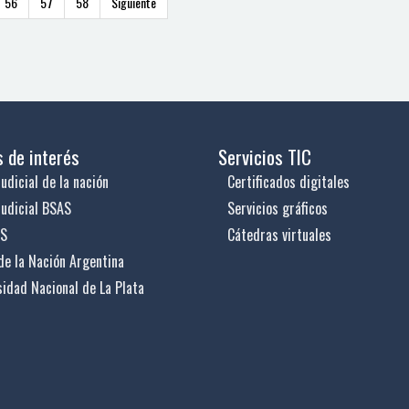
56
57
58
Siguiente
s de interés
Servicios TIC
udicial de la nación
Certificados digitales
judicial BSAS
Servicios gráficos
US
Cátedras virtuales
de la Nación Argentina
sidad Nacional de La Plata